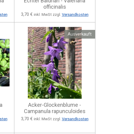
ia
Echter Baldrian - Valeriana
officinalis
3,70 €
sten
inkl. MwSt zzgl.
Versandkosten
Ausverkauft
a
Acker-Glockenblume -
Campanula rapunculoides
3,70 €
sten
inkl. MwSt zzgl.
Versandkosten