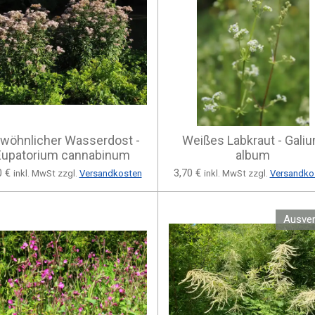
wöhnlicher Wasserdost -
Weißes Labkraut - Gali
Eupatorium cannabinum
album
0 €
3,70 €
inkl. MwSt zzgl.
Versandkosten
inkl. MwSt zzgl.
Versandko
Ausver