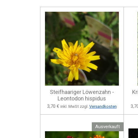
Steifhaariger Löwenzahn -
Kr
Leontodon hispidus
3,70 €
3,7
inkl. MwSt zzgl.
Versandkosten
Ausverkauft