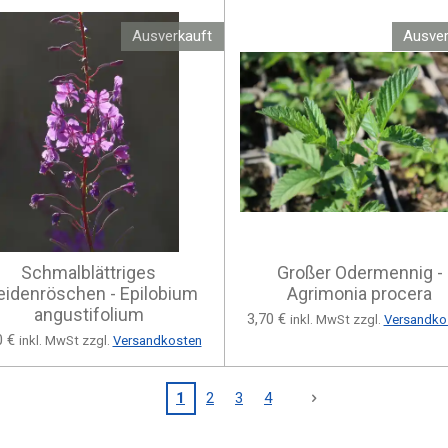
Ausverkauft
Ausver
Schmalblättriges
Großer Odermennig -
idenröschen - Epilobium
Agrimonia procera
angustifolium
3,70 €
inkl. MwSt zzgl.
Versandko
0 €
inkl. MwSt zzgl.
Versandkosten
1
2
3
4