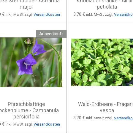
oße Sterndolde - Astrantia
Knoblauchsrauke - Alliar
major
petiolata
0 €
3,70 €
inkl. MwSt zzgl.
Versandkosten
inkl. MwSt zzgl.
Versandko
Ausverkauft
Pfirsichblättrige
Wald-Erdbeere - Fragari
ockenblume - Campanula
vesca
persicifolia
3,70 €
inkl. MwSt zzgl.
Versandko
0 €
inkl. MwSt zzgl.
Versandkosten