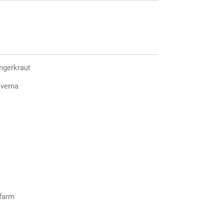
ngerkraut
 verna
ffarm