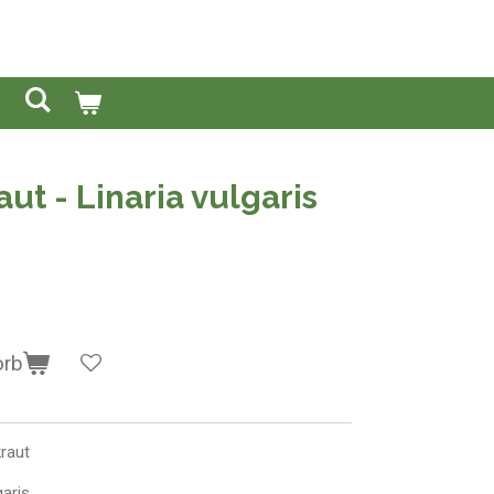
ut - Linaria vulgaris
orb
raut
garis