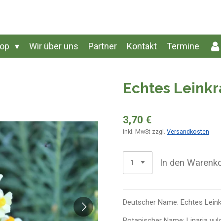
hop
Wir über uns
Partner
Kontakt
Termine
Echtes Leinkra
3,70 €
inkl. MwSt zzgl.
Versandkosten
In den Warenk
Deutscher Name: Echtes Leink
Botanischer Name: Linaria vul